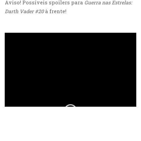
Aviso! Possíveis spoilers para
Guerra nas Estrelas:
Darth Vader #20
à frente!
ad