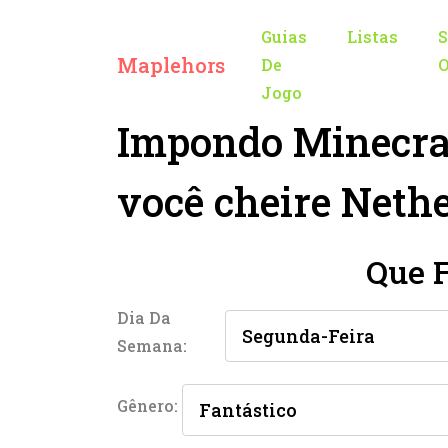
Guias
Listas
S
Maplehors
De
O
Jogo
Impondo Minecraf
você cheire Nethe
Que 
Dia Da
Semana:
Gênero: