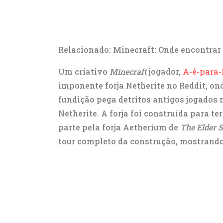
Relacionado: Minecraft: Onde encontrar
Um criativo
Minecraft
jogador,
A-é-para
imponente forja Netherite no Reddit, ond
fundição pega detritos antigos jogados n
Netherite. A forja foi construída para te
parte pela forja Aetherium de
The Elder S
tour completo da construção, mostrando 