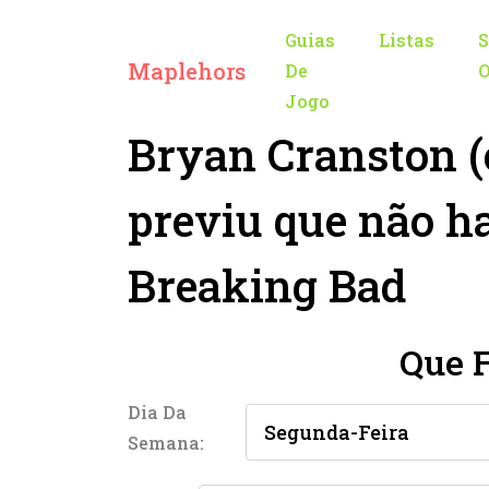
Guias
Listas
S
Maplehors
De
O
Jogo
Bryan Cranston 
previu que não h
Breaking Bad
Que 
Dia Da
Semana: