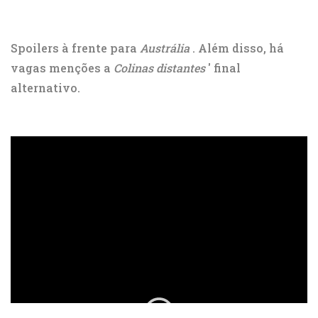
Spoilers à frente para
Austrália
. Além disso, há
vagas menções a
Colinas distantes
' final
alternativo.
ad