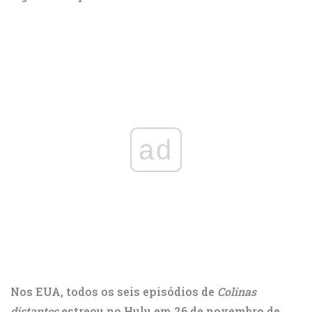
ad
Nos EUA, todos os seis episódios de
Colinas
distantes
estreou no Hulu em 26 de novembro de