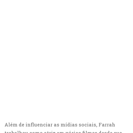
Além de influenciar as mídias sociais, Farrah
trabalhou como atriz em vários filmes desde sua