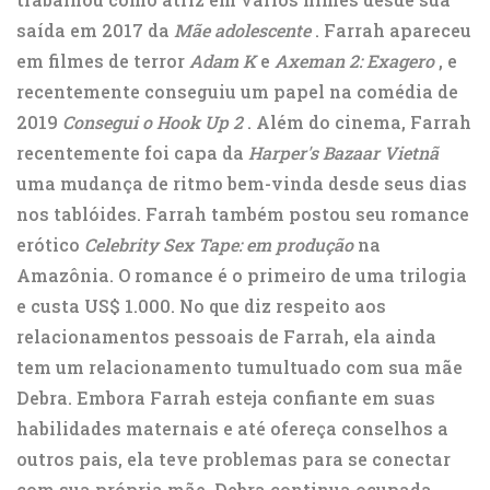
saída em 2017 da
Mãe adolescente
. Farrah apareceu
em filmes de terror
Adam K
e
Axeman 2: Exagero
, e
recentemente conseguiu um papel na comédia de
2019
Consegui o Hook Up 2
. Além do cinema, Farrah
recentemente foi capa da
Harper's Bazaar Vietnã
uma mudança de ritmo bem-vinda desde seus dias
nos tablóides. Farrah também postou seu romance
erótico
Celebrity Sex Tape: em produção
na
Amazônia. O romance é o primeiro de uma trilogia
e custa US$ 1.000. No que diz respeito aos
relacionamentos pessoais de Farrah, ela ainda
tem um relacionamento tumultuado com sua mãe
Debra. Embora Farrah esteja confiante em suas
habilidades maternais e até ofereça conselhos a
outros pais, ela teve problemas para se conectar
com sua própria mãe. Debra continua ocupada