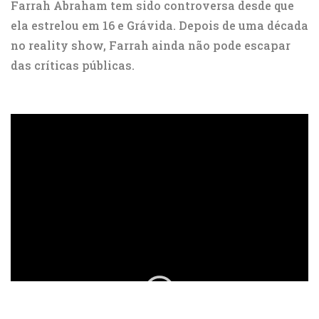
Farrah Abraham tem sido controversa desde que
ela estrelou em 16 e Grávida. Depois de uma década
no reality show, Farrah ainda não pode escapar
das críticas públicas.
ad