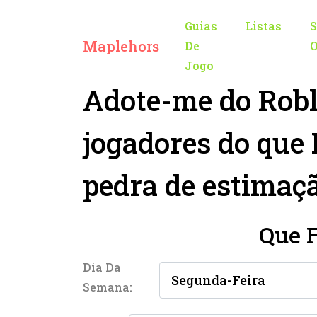
Guias
Listas
S
Maplehors
De
O
Jogo
Adote-me do Robl
jogadores do que
pedra de estimaç
Que 
Dia Da
Semana: