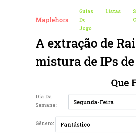
Guias
Listas
S
Maplehors
De
O
Jogo
A extração de Ra
mistura de IPs d
Que 
Dia Da
Semana:
Gênero: