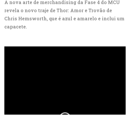
A nova arte de merchandising da Fase 4 do MCU
revela o novo traje de Thor: Amor e Trovão de
Chris Hemsworth, que é azul e amarelo e inclui um
capacete.
ad