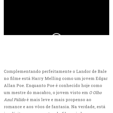
ad
Complementando perfeitamente o Landor de Bale
no filme está Harry Melling como um jovem Edgar
Allan Poe. Enquanto Poe é conhecido hoje como
um mestre do macabro, o jovem visto em
O Olho
Azul Pálido
é mais leve e mais propenso ao
romance e aos vôos de fantasia. Na verdade, está