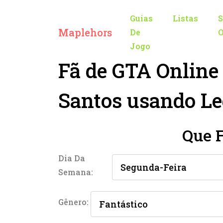
Guias
Listas
S
Maplehors
De
O
Jogo
Fã de GTA Online
Santos usando L
Que 
Dia Da
Semana:
Gênero: