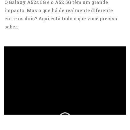
O Galaxy A52s 5G e o A52 5G têm um grande
impacto. Mas o que há de realmente diferente
entre os dois? Aqui está tudo o que você precisa
saber.
ad