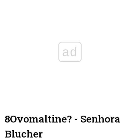
ad
8
Ovomaltine? - Senhora
Blucher