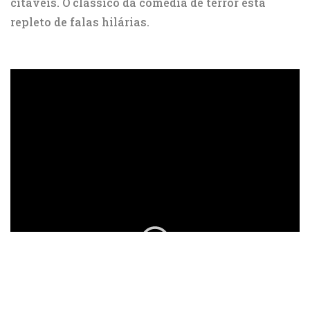
citáveis. O clássico da comédia de terror está
repleto de falas hilárias.
ad