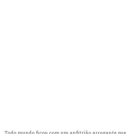
Todo mundo ficou com um anfitrião arrogante que