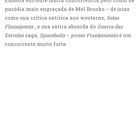
Embora enfrente muita concorrência pelo título de
paródia mais engraçada de Mel Brooks – de joias
como sua crítica satírica aos westerns,
Selas
Flamejantes
, e sua sátira absurda do
Guerra das
Estrelas
saga,
Spaceballs
–
jovem Frankenstein
é um
concorrente muito forte.